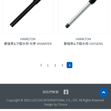
HAMILTON
HAMILTON
養殖業&汙廢水用 光學 VISIWATER
養殖業&汙廢水用 OXYSENS
1
2
3
4
與我們聯繫
Copyright © 2022 LUZCOGI INTERNATIONAL CO., LTD. All Rights Reserved.
Design by
Choice