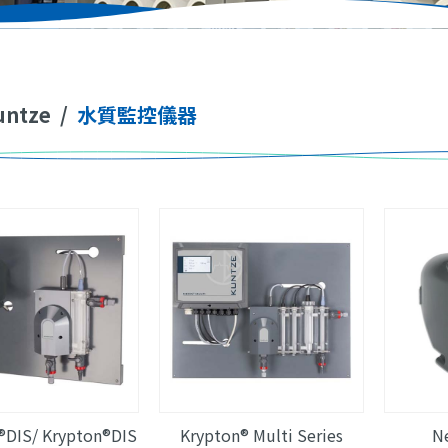
ntze
/
水質監控儀器
®DIS/ Krypton®DIS
Krypton® Multi Series
N