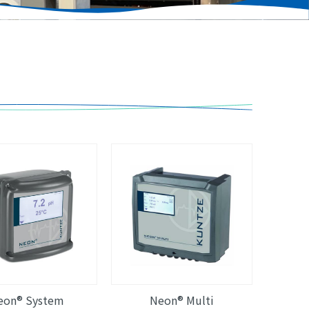
eon® System
Neon® Multi