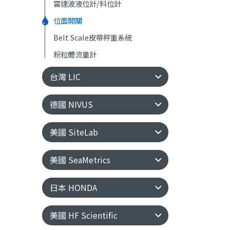
雷達波液位計/料位計
位面開關
Belt Scale皮帶秤重系統
粉粒體流量計
台灣 LIC
德國 NIVUS
美國 SiteLab
美國 SeaMetrics
日本 HONDA
美國 HF Scientific