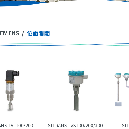
IEMENS
/
位面開關
ANS LVL100/200
SITRANS LVS100/200/300
SI