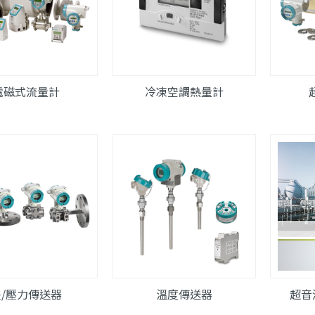
電磁式流量計
冷凍空調熱量計
差/壓力傳送器
溫度傳送器
超音