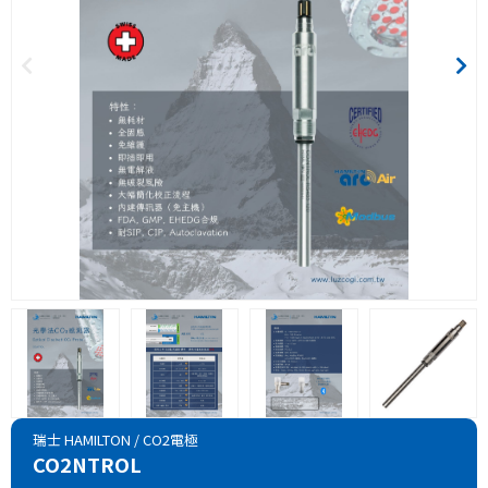
瑞士 HAMILTON
/
CO2電極
CO2NTROL