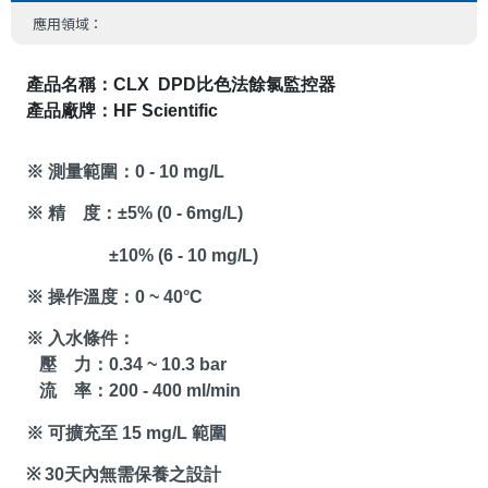
應用領域：
產品名稱：
CLX  DPD
比色法餘氯監控器
產品廠牌：
HF Scientific
※ 測量範圍：
0 - 10 mg/L
※ 精
度：
±5% (0 - 6
mg/L
)
±10% (
6
-
10 mg/L
)
※ 操作溫度：
0
~
40
°C
※ 入水條件：
壓
力：
0.34
~
10.3 bar
流
率：
200 - 400 ml/min
※ 可擴充至
15 mg/L
範圍
※
30
天內無需保養之設計