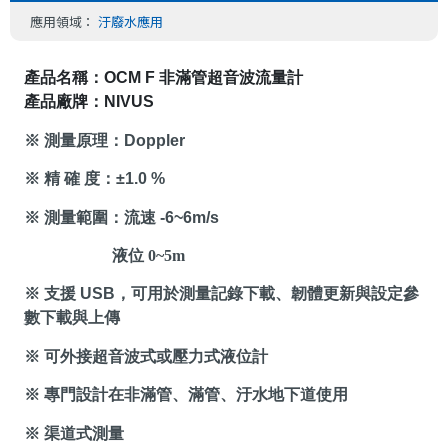
應用領域：
汙廢水應用
產品名稱：
OCM F 
非滿管超音波流量計
產品廠牌：
NIVUS
※ 測量原理：
Doppler
※ 精 確 度：
±
1.0 %
※ 測量範圍：流速
-6
~
6m/s
液位
0
~
5m
※ 支援
USB
，可用於測量記錄下載、
韌體更新與設定參
數下載與上傳
※ 可外接超音波式或壓力式液位計
※ 專門設計在非滿管、滿管、汙水地
下道使用
※ 渠道式測量