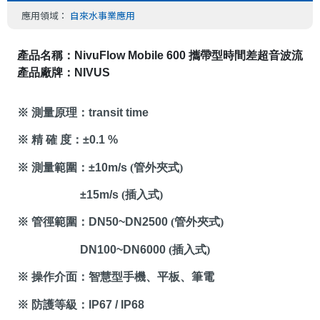
應用領域：
自來水事業應用
產品名稱：
NivuFlow Mobile 600
 攜帶型時間差超音波流量
產品廠牌：
NIVUS
※ 測量原理：
transit time
※ 精 確 度：
±
0.1 %
※ 測量範圍：
±10m/s
(
管外夾式
)
±15m/s
(
插入式
)
※ 管徑範圍：
DN50
~
DN2500
(
管外夾式
)
DN100
~
DN6000
(
插入式
)
※ 操作介面：智慧型手機、平板、筆電
※ 防護等級：
IP67 / IP68