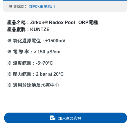
應用領域：
自來水事業應用
產品名稱：
Zirkon® Redox Pool 
ORP
電極
產品廠牌：
KUNTZE
※ 氧化還原電位：
±
1500mV
※ 電 導 率：
> 150 μS/cm
※ 溫度範圍：
-5
~
70°C
※ 壓力範圍：
2 bar at 20
°
C
※ 適用於泳池及水療中心
加入產品詢價