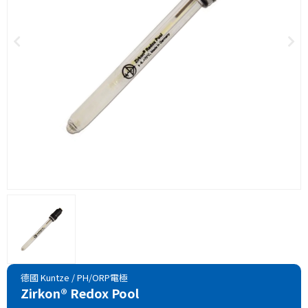
德國 Kuntze
/
PH/ORP電極
Zirkon® Redox Pool