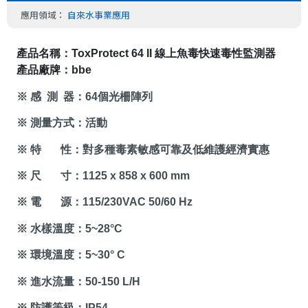
應用領域：
自來水事業應用
產品名稱：
ToxProtect 64 II
 線上魚毒快速毒性監測器
產品廠牌：
bbe
※ 感 測 器：
64
個光柵陣列
※ 測量方式：活動
※ 特
性：對多種毒素敏感
可靠及低維護
經濟實惠
※ 尺 寸：
1125 x 858 x 600 mm
※ 電 源：
115/230VAC 50/60 Hz
※ 水樣溫度：
5
~
2
8°C
※ 環境溫度：
5
~
30° C
※ 進水流量：
50-150 L/H
※ 防護等級：
IP54