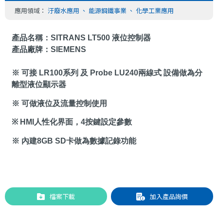
應用領域：
汙廢水應用
、
能源鋼鐵事業
、
化學工業應用
產品名稱：
SITRANS LT500
液位控制器
產品廠牌：
SIEMENS
※ 可接
LR100
系列 及
Probe LU240
兩
線式 設備做為分
離型液位顯示器
※ 可做液位及流量控制使用
※
HMI
人性化界面，
4
按鍵設定參數
※ 內建
8G
B SD
卡做為數據記錄功能
檔案下載
加入產品詢價