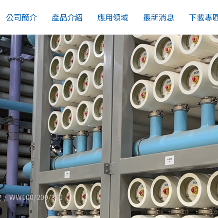
公司簡介
產品介紹
應用領域
最新消息
下載專
統
WW100/200/300