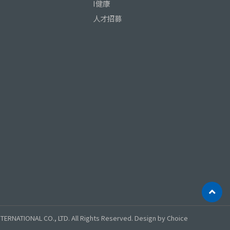
I健康
人才招募
TERNATIONAL CO., LTD. All Rights Reserved.
Design by
Choice