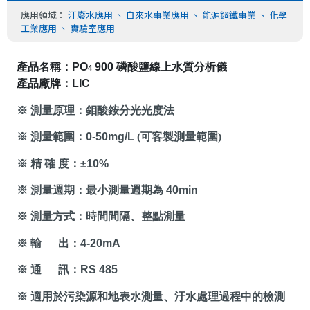
應用領域：
汙廢水應用
、
自來水事業應用
、
能源鋼鐵事業
、
化學
工業應用
、
實驗室應用
產品名稱：
PO
 900
 磷酸鹽線上水質分析儀
4
產品廠牌：
LIC
※ 測量原理：鉬酸銨分光光度法
※ 測量範圍：
0-50mg/L
(
可客製測量範圍
)
※ 精 確 度：
±10%
※ 測量週期：最小測量週期為
40min
※ 測量方式：時間間隔、整點測量
※ 輸
出：
4-20mA
※ 通
訊：
RS 485
※ 適用於污染源和地表水測量、汙水處理過程中的檢測