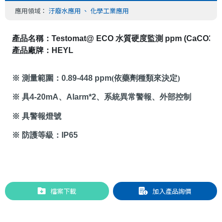
應用領域：
汙廢水應用
、
化學工業應用
產品名稱：
Testomat@ ECO 
水質硬度監測 
ppm (CaCO3)
產品廠牌：
HEYL
※ 測量範圍：
0.89-448 ppm
(
依藥劑種類來決定
)
※ 具
4-20mA
、
Alarm*2
、系統
異常警報、外部控制
※ 具警報燈號
※ 防護等級：
IP65
檔案下載
加入產品詢價