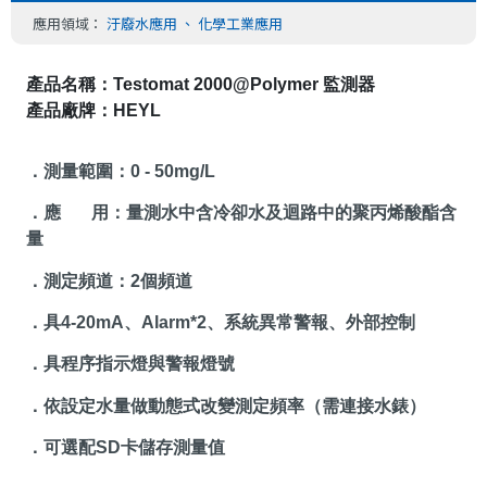
應用領域：
汙廢水應用
、
化學工業應用
產品名稱：
Testomat 2000@Polymer
 監測器
產品廠牌：
HEYL
．測量範圍：
0 - 50mg/L
．應
用：量測水中含冷卻水及迴路中的聚丙烯酸酯含
量
．測定頻道：
2
個頻道
．具
4-20mA
、
Alarm*2
、系統異常警報、外部控制
．具程序指示燈與警報燈號
．依設定水量做動態式改變測定頻率（需連接水錶）
．可選配
SD
卡儲存測量值