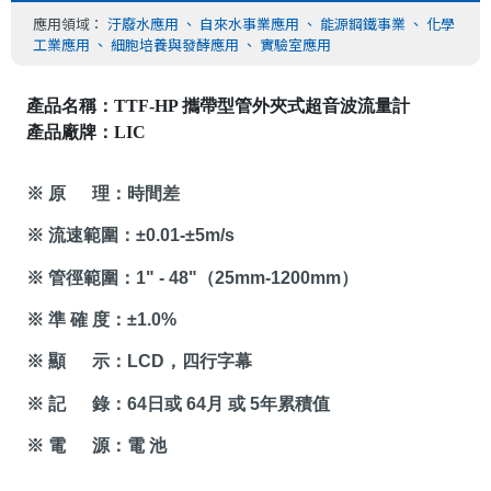
應用領域：
汙廢水應用
、
自來水事業應用
、
能源鋼鐵事業
、
化學
工業應用
、
細胞培養與發酵應用
、
實驗室應用
產品名稱：TTF-HP 攜帶型管外夾式超音波流量計
產品廠牌：LIC
※ 原
理：時間差
※ 流速範圍：
±0.01-±5m/s
※ 管徑範圍：
1" - 48"
（
25mm-1200mm
）
※ 準 確 度：
±1.0%
※ 顯
示：
LCD
，四行字幕
※ 記
錄：
64
日或
64
月 或
5
年累積值
※ 電
源：電 池