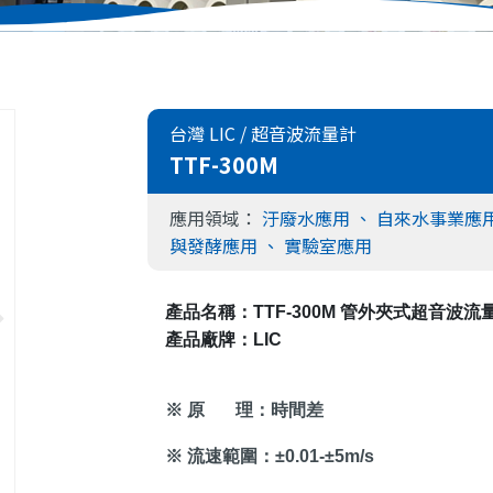
台灣 LIC
/
超音波流量計
TTF-300M
應用領域：
汙廢水應用
、
自來水事業應
與發酵應用
、
實驗室應用
產品名稱：
TTF-300M
 管外夾式超音波流
產品廠牌：
LIC
※ 原
理：時間差
※ 流速範圍：
±0.01-±5m/s