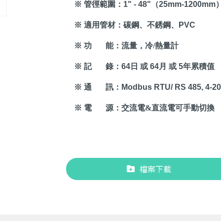
※ 管徑範圍：
1" - 48"
（
25mm-1200mm
※ 適用管材：碳鋼、不銹鋼、
PVC
※ 功
能：流量，冷
/
熱量計
※ 記
錄：
64
日 或
64
月 或
5
年累積值
※ 通
訊：
Modbus RTU/ RS 485,
4-2
※ 電
源：交流電
&
直流電可手動切換
檔案下載