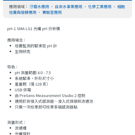
應用領域：
汙廢水應用
、
自來水事業應用
、
化學工業應用
、
細胞
培養與發酵應用
、
實驗室應用
pH-1 SMA LG1 光纖 pH 分析儀
應用場合：
培養監測的緊湊型 pH 計
生物研究
特色：
pH 測量範圍 4.0 - 7.5
系統緊湊，外形尺寸小
重量輕（僅 128 克）
USB 供電
由 PreSens Measurement Studio 2 控制
適用於非侵入式感測器、浸入式探頭和流通池
只需一次校準即可校準多個感測器點
測量形式：
流通槽
光纖探針