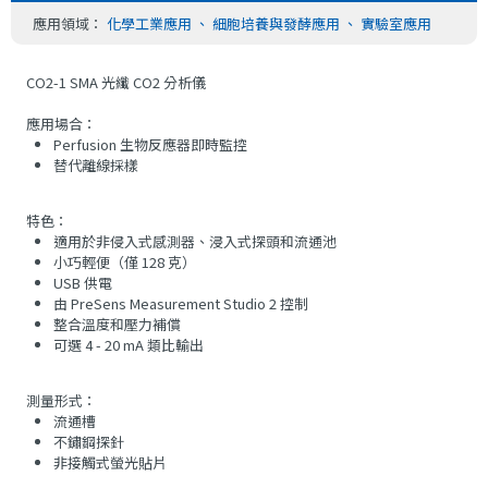
應用領域：
化學工業應用
、
細胞培養與發酵應用
、
實驗室應用
CO2-1 SMA 光纖 CO2 分析儀
應用場合：
Perfusion 生物反應器即時監控
替代離線採樣
特色：
適用於非侵入式感測器、浸入式探頭和流通池
小巧輕便（僅 128 克）
USB 供電
由 PreSens Measurement Studio 2 控制
整合溫度和壓力補償
可選 4 - 20 mA 類比輸出
測量形式：
流通槽
不鏽鋼探針
非接觸式螢光貼片