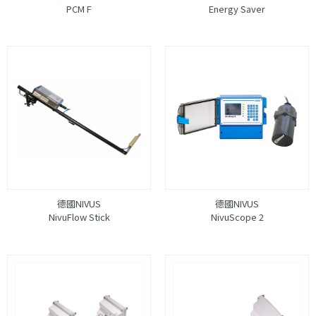
PCM F
Energy Saver
德國NIVUS
德國NIVUS
NivuFlow Stick
NivuScope 2