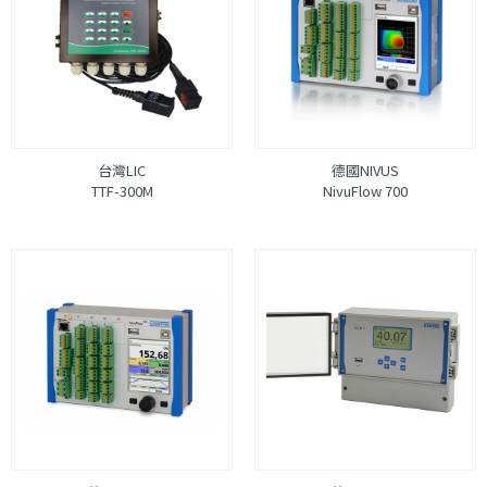
台灣LIC
德國NIVUS
TTF-300M
NivuFlow 700